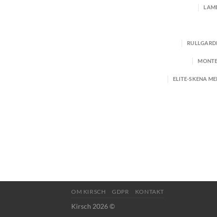
LAME
RULLGARDI
MONTE
ELITE-SKENA ME
OM KIRSCH
GDPR
KONTAKT
Kirsch 2026 ©