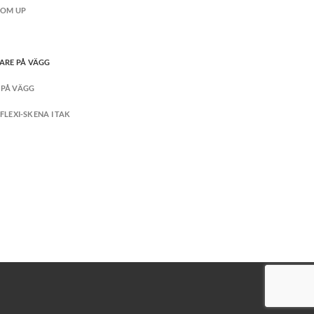
TOM UP
ARE PÅ VÄGG
 PÅ VÄGG
FLEXI-SKENA I TAK