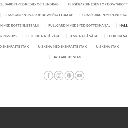
LLGARDIN MED KEDJE- OCH LINDRAG
PLISSÉGARDIN EDEN TOP DOWN/BOT
PLISSÉGARDIN LIVA TOP DOWN/BOTTOM UP
PLISSÉGARDIN MED LINDRAG
N MED BOTTENLIST I ALU
RULLGARDIN MED SYDD BOTTENKANAL
HÅLL
RINGSTIPS
ELITE-SKENA PÅ VÄGG
U-SKENA PÅ VÄGG
FLEXI-SKENA
D SKENFÄSTE I TAK
U-SKENA MED SKENFÄSTE I TAK
U-SKENA I TAK
HÅLLARE I BESLAG