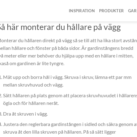
INSPIRATION
PRODUKTER
GAR
Så här monterar du hållare på vägg
onterar du hållaren direkt på vägg så se till att ha lika stort avstå
ellan hållare och fönster på båda sidor. Är gardinstångens bredd
vå meter eller mer behöver du hjälpa upp med en hållare i mitten,
ikaså om gardinen är lite tyngre.
Mät upp och borra hål i vägg. Skruva i skruv, lämna ett par mm
mellan skruvhuvud och vägg.
Sätt hållaren på plats genom att placera skruvhuvudet i hållaren
ögla och för hållaren neråt.
Dra åt skruven i vägg.
Justera den reglerbara gardinstången i sidled och säkra genom a
skruva åt den lilla skruven på hållaren. På så sätt ligger