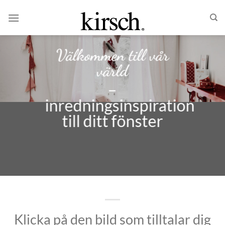
Skip
to
content
Välkommen till vår
värld
–
inredningsinspiration
till ditt fönster
Klicka på den bild som tilltalar dig