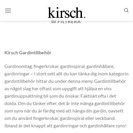
Skip
HEM
/
PRODUKTER
/
GARDINTILLBEHÖR
to
content
FILTRERA
Kirsch Gardintillbehör
Gardinomtag, fingerkrokar, gardinspiral, gardinhållare,
gardinringar – i stort sett allt du kan tänka dig inom kategorin
gardintillbehör hittar du under denna meny. Gardintillbehör
av något slag har oftast som uppgift att hjälpa en viss
gardinuppsättning bli som du önskar. Faktiskt ofta i det
dolda. Om du tänker efter, det är inte många gardintillbehör
som syns när du är färdig med att hänga din gardin, oavsett
om du använt fingerkrokar, gardinspiral eller veckband.
Ibland är det knappt att gardinringar och gardinhållare syns!