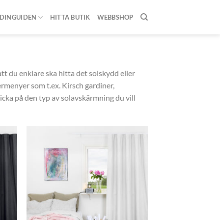
DINGUIDEN
HITTA BUTIK
WEBBSHOP
Showing all 17 results
t du enklare ska hitta det solskydd eller
dermenyer som t.ex. Kirsch gardiner,
Klicka på den typ av solavskärmning du vill