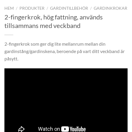
HEM
/
PRODUKTER
/
GARDINTILLBEHÖR
/
GARDINKROKAR
2-fingerkrok, hög fattning, används
tillsammans med veckband
2-fingerkrok som ger dig lite mellanrum mellan din
gardinstång/gardinskena, beroende på vart ditt veckband är
påsytt.