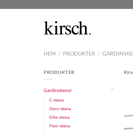
Skip
to
content
HEM
/
PRODUKTER
/
GARDINSK
PRODUKTER
Kirs
Gardinskenor
C-skena
Deco-skena
Elite-skena
Flexi-skena