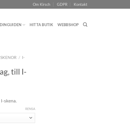
Om Kirsch
GDPR
Kontakt
DINGUIDEN
HITTA BUTIK
WEBBSHOP
NSKENOR
/
I-
, till I-
 I-skena.
RENSA