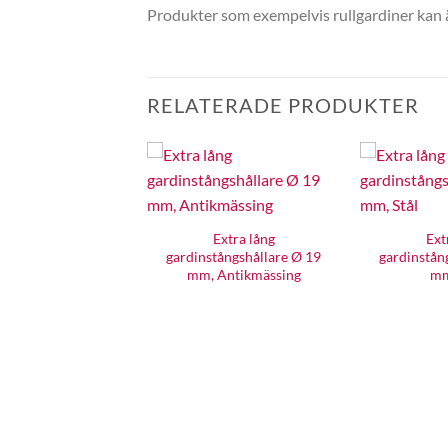
Produkter som exempelvis rullgardiner kan äv
RELATERADE PRODUKTER
Extra lång
Ext
gardinstångshållare Ø 19
gardinstån
mm, Antikmässing
mm
Reglerbar
tångshållare Ø 28
mm, Svart