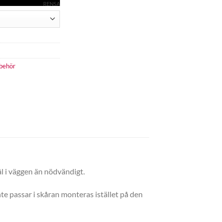
RENSA
lbehör
ål i väggen än nödvändigt.
te passar i skåran monteras istället på den