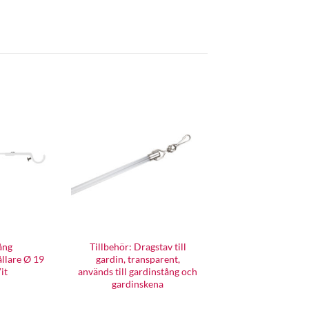
ång
Tillbehör: Dragstav till
llare Ø 19
gardin, transparent,
it
används till gardinstång och
gardinskena