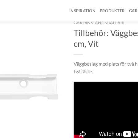
INSPIRATION
PRODUKTER
GAR
HEM
/
PRODUKTER
/
GARDIN
GARDINSTÅNGSHÅLLARE
Tillbehör: Väggbe
cm, Vit
Väggbeslag med plats för två hå
två fäste.