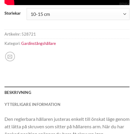
RENSA
Storlekar
Artikelnr:
528721
Kategori:
Gardinstångshållare
BESKRIVNING
YTTERLIGARE INFORMATION
Den reglerbara hållaren justeras enkelt till önskat läge genom
att lätta på skruven som sitter på hållarens arm. När du har
önskad position spänner du bara åt skruven igen.