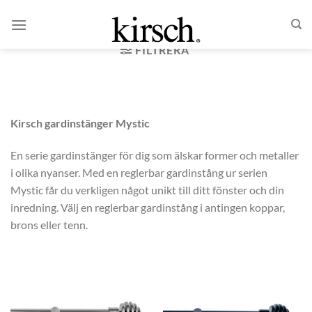
Skip
HEM
/
PRODUKTER
/
GARDINSTÄNGER
/
MYSTIC
to
content
FILTRERA
Kirsch gardinstänger Mystic
En serie gardinstänger för dig som älskar former och metaller
i olika nyanser. Med en reglerbar gardinstång ur serien
Mystic får du verkligen något unikt till ditt fönster och din
inredning. Välj en reglerbar gardinstång i antingen koppar,
brons eller tenn.