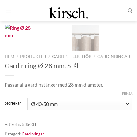
Skip
to
content
HEM
/
PRODUKTER
/
GARDINTILLBEHÖR
/
GARDINRINGAR
Gardinring Ø 28 mm, Stål
Passar alla gardinstänger med 28 mm diameter.
RENSA
Storlekar
Artikelnr:
535031
Kategori:
Gardinringar