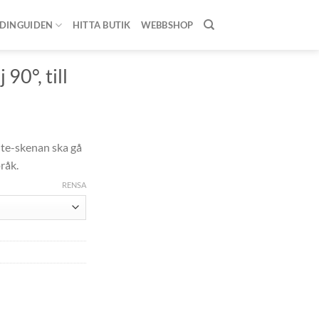
DINGUIDEN
HITTA BUTIK
WEBBSHOP
NSKENOR
/
ELITE-
90°, till
lite-skenan ska gå
råk.
RENSA