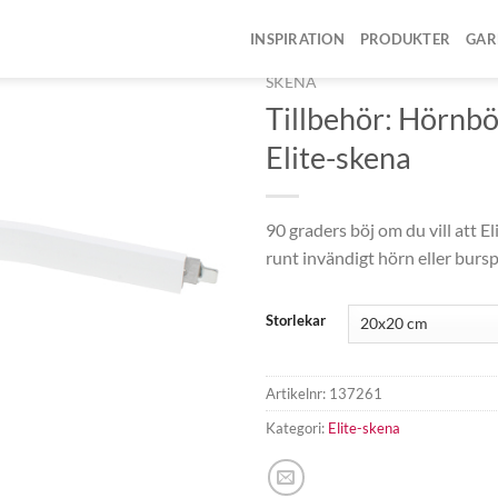
INSPIRATION
PRODUKTER
GAR
HEM
/
PRODUKTER
/
GARDI
SKENA
Tillbehör: Hörnböj 
Elite-skena
90 graders böj om du vill att E
runt invändigt hörn eller bursp
Storlekar
Artikelnr:
137261
Kategori:
Elite-skena