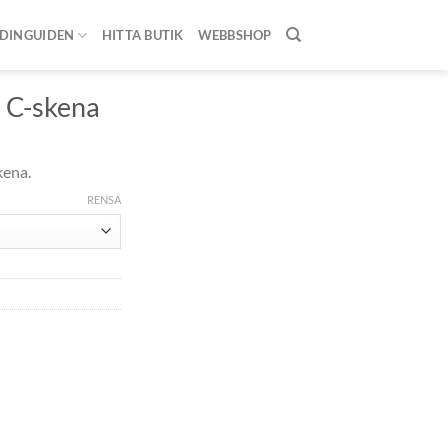
DINGUIDEN
HITTA BUTIK
WEBBSHOP
NSKENOR
/
C-
ll C-skena
kena.
RENSA