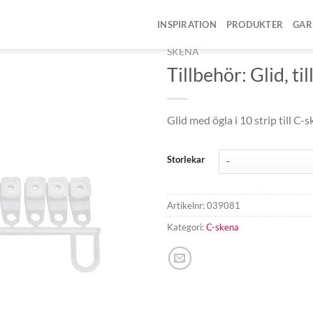
INSPIRATION
PRODUKTER
GAR
HEM
/
PRODUKTER
/
GARDI
SKENA
Tillbehör: Glid, ti
Glid med ögla i 10 strip till C-s
Storlekar
Artikelnr:
039081
Kategori:
C-skena