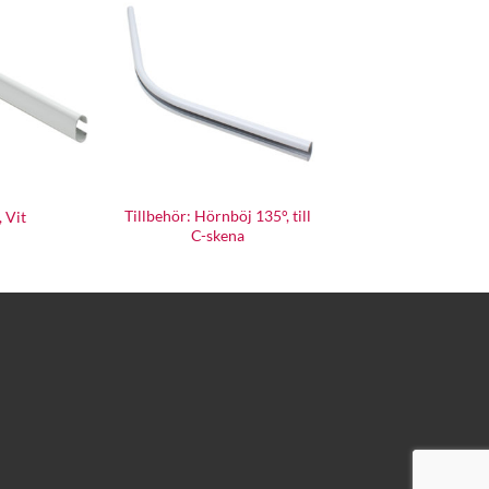
Tillbehör: Hörnböj 135°, till
 Vit
C-skena