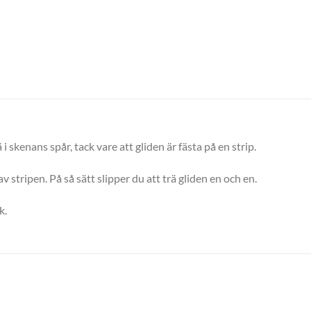
i skenans spår, tack vare att gliden är fästa på en strip.
v stripen. På så sätt slipper du att trä gliden en och en.
k.